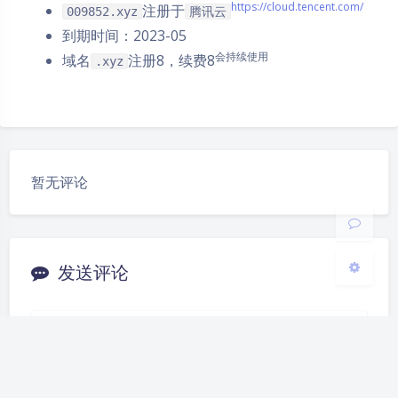
https://cloud.tencent.com/
注册于
009852.xyz
腾讯云
到期时间：2023-05
夜间模式
会持续使用
域名
注册8，续费8
.xyz
Sans Serif
Serif
浅阴影
深阴影
暂无评论
关闭
日落
暗化
灰度
发送评论