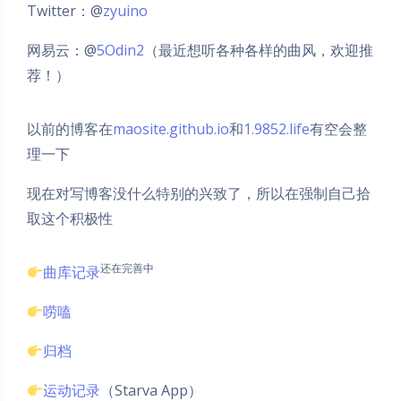
Twitter：@
zyuino
网易云：@
5Odin2
（最近想听各种各样的曲风，欢迎推
荐！）
以前的博客在
maosite.github.io
和
1.9852.life
有空会整
理一下
现在对写博客没什么特别的兴致了，所以在强制自己拾
取这个积极性
还在完善中
曲库记录
唠嗑
归档
运动记录
（Starva App）