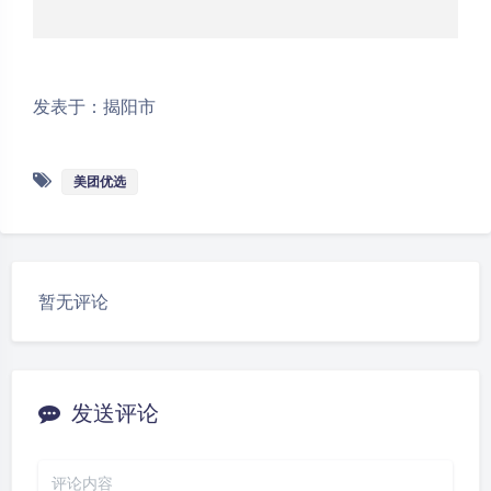
发表于：揭阳市
美团优选
暂无评论
夜间模式
Sans Serif
Serif
发送评论
浅阴影
深阴影
关闭
日落
暗化
灰度